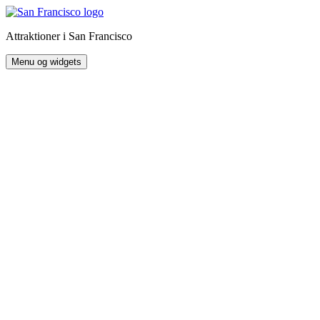
Hop
til
Attraktioner i San Francisco
indhold
Menu og widgets